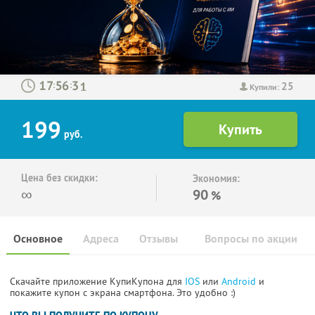
25
:
:
Купили:
199
руб.
Цена без скидки:
Экономия:
∞
90
%
Основное
Адреса
Отзывы
Вопросы по акции
Скачайте приложение КупиКупона для
IOS
или
Android
и
покажите купон с экрана смартфона. Это удобно :)